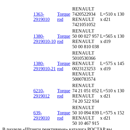
RENAULT
1363-
Torque
7420522934
L=510 x 130
2919010
rod
RENAULT
x d21
7421051052
RENAULT
1380-
Torque
50 00 027 957
L=565 x 130
2919010-10
rod
RENAULT
x d19
50 00 810 038
RENAULT
5010530366
1380-
Torque
RENAULT
L=575 x 145
2919010-21
rod
0023123253
x d19
RENAULT
5000783574
RENAULT
6210-
Torque
74 21 051 052
L=510 x 130
2919012
rod
RENAULT
x d21
74 20 522 934
RENAULT
639-
Torque
50 10 094 839
L=575 x 152
2919010
rod
RENAULT
x d21
50 10 467 915
В разделе «Штанги реактивные» каталога РОСТАР вы