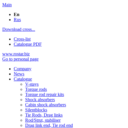
Main
En
Rus
Download cross...
Cross-list
Catalogue PDF
www.rostar.biz
Go to personal page
Company
News
Catalogue
V-stays
Torque rods
Torque rod repair kits
Shock absorbers
Cabin shock absorbers
Silentblocks
Tie Rods, Drag links
Rod/Strut, stabiliser
Drag link end, Tie rod end