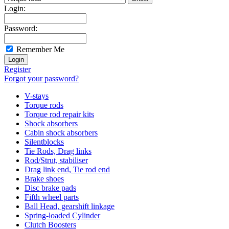
Login:
Password:
Remember Me
Register
Forgot your password?
V-stays
Torque rods
Torque rod repair kits
Shock absorbers
Cabin shock absorbers
Silentblocks
Tie Rods, Drag links
Rod/Strut, stabiliser
Drag link end, Tie rod end
Brake shoes
Disc brake pads
Fifth wheel parts
Ball Head, gearshift linkage
Spring-loaded Cylinder
Clutch Boosters