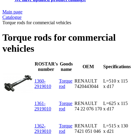
Main page
Catalogue
Torque rods for commercial vehicles
Torque rods for commercial
vehicles
ROSTAR's
Goods
OEM
Specifications
number
name
1360-
Torque
RENAULT
L=510 x 115
2919010
rod
7420443044
x d17
1361-
Torque
RENAULT
L=625 x 115
2919010
rod
74 22 076 170
x d17
1362-
Torque
RENAULT
L=515 x 130
2919010
rod
7421 051 046
x d21