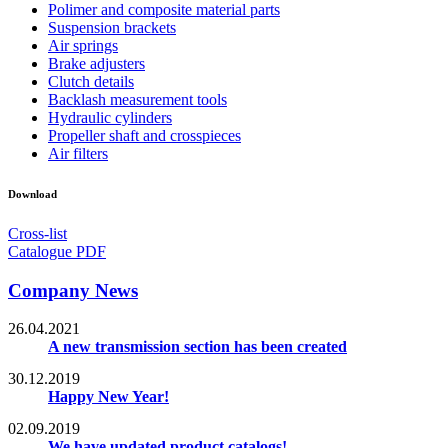
Polimer and composite material parts
Suspension brackets
Air springs
Brake adjusters
Clutch details
Backlash measurement tools
Hydraulic cylinders
Propeller shaft and crosspieces
Air filters
Download
Cross-list
Catalogue PDF
Company News
26.04.2021
A new transmission section has been created
30.12.2019
Happy New Year!
02.09.2019
We have updated product catalogs!