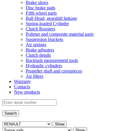
Brake shoes
Disc brake pads
Fifth wheel parts
Ball Head, gearshift linkage
Spring-loaded Cylinder
Clutch Boosters
Polimer and composite material parts
Suspension brackets
Air springs
Brake adjusters
Clutch details
Backlash measurement tools
Hydraulic cylinders
Propeller shaft and crosspieces
Air filters
Warranty
Contacts
New products