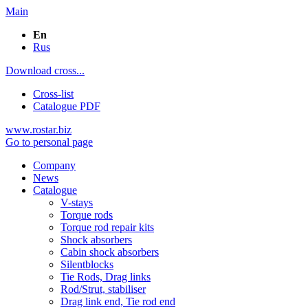
Main
En
Rus
Download cross...
Cross-list
Catalogue PDF
www.rostar.biz
Go to personal page
Company
News
Catalogue
V-stays
Torque rods
Torque rod repair kits
Shock absorbers
Cabin shock absorbers
Silentblocks
Tie Rods, Drag links
Rod/Strut, stabiliser
Drag link end, Tie rod end