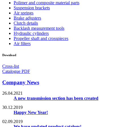
Polimer and composite material parts
Suspension brackets
Air springs
Brake adjusters
Clutch details
Backlash measurement tools
Hydraulic cylinders
Propeller shaft and crosspieces
Air filters
Download
Cross-list
Catalogue PDF
Company News
26.04.2021
A new transmission section has been created
30.12.2019
Happy New Year!
02.09.2019
We have updated product catalogs!