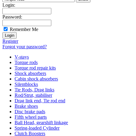
Login:
Password:
Remember Me
Register
Forgot your password?
V-stays
Torque rods
Torque rod repair kits
Shock absorbers
Cabin shock absorbers
Silentblocks
Tie Rods, Drag links
Rod/Strut, stabiliser
Drag link end, Tie rod end
Brake shoes
Disc brake pads
Fifth wheel parts
Ball Head, gearshift linkage
Spring-loaded Cylinder
Clutch Boosters