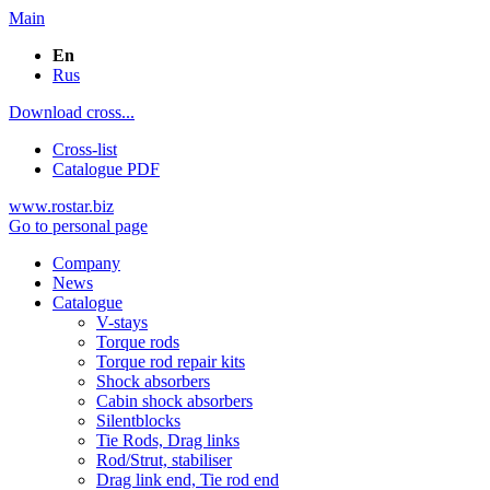
Main
En
Rus
Download cross...
Cross-list
Catalogue PDF
www.rostar.biz
Go to personal page
Company
News
Catalogue
V-stays
Torque rods
Torque rod repair kits
Shock absorbers
Cabin shock absorbers
Silentblocks
Tie Rods, Drag links
Rod/Strut, stabiliser
Drag link end, Tie rod end