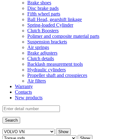
Brake shoes
Disc brake pads
Fifth wheel parts
Ball Head, gearshift linkage
Spring-loaded Cylinder
Clutch Boosters
Polimer and composite material parts
Suspension brackets
Air springs
Brake adjusters
Clutch details
Backlash measurement tools
Hydraulic cylinders
Propeller shaft and crosspieces
Air filters
Warranty
Contacts
New products