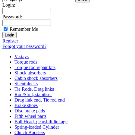
Login:
Password:
Remember Me
Register
Forgot your password?
V-stays
Torque rods
Torque rod repair kits
Shock absorbers
Cabin shock absorbers
Silentblocks
Tie Rods, Drag links
Rod/Strut, stabiliser
Drag link end, Tie rod end
Brake shoes
Disc brake pads
Fifth wheel parts
Ball Head, gearshift linkage
Spring-loaded Cylinder
Clutch Boosters