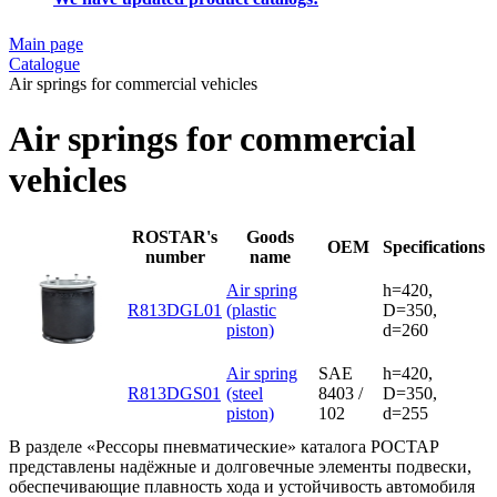
Main page
Catalogue
Air springs for commercial vehicles
Air springs for commercial
vehicles
ROSTAR's
Goods
OEM
Specifications
number
name
Air spring
h=420,
R813DGL01
(plastic
D=350,
piston)
d=260
Air spring
SAE
h=420,
R813DGS01
(steel
8403 /
D=350,
piston)
102
d=255
В разделе «Рессоры пневматические» каталога РОСТАР
представлены надёжные и долговечные элементы подвески,
обеспечивающие плавность хода и устойчивость автомобиля