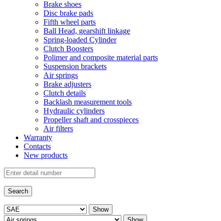
Brake shoes
Disc brake pads
Fifth wheel parts
Ball Head, gearshift linkage
Spring-loaded Cylinder
Clutch Boosters
Polimer and composite material parts
Suspension brackets
Air springs
Brake adjusters
Clutch details
Backlash measurement tools
Hydraulic cylinders
Propeller shaft and crosspieces
Air filters
Warranty
Contacts
New products