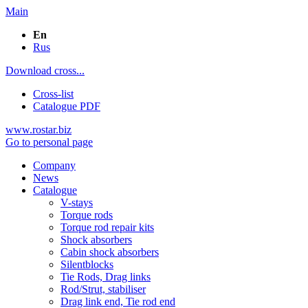
Main
En
Rus
Download cross...
Cross-list
Catalogue PDF
www.rostar.biz
Go to personal page
Company
News
Catalogue
V-stays
Torque rods
Torque rod repair kits
Shock absorbers
Cabin shock absorbers
Silentblocks
Tie Rods, Drag links
Rod/Strut, stabiliser
Drag link end, Tie rod end