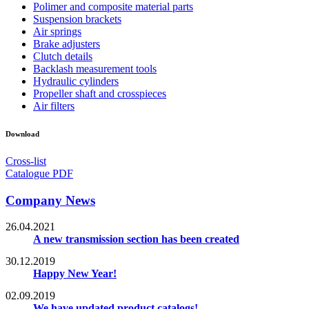
Polimer and composite material parts
Suspension brackets
Air springs
Brake adjusters
Clutch details
Backlash measurement tools
Hydraulic cylinders
Propeller shaft and crosspieces
Air filters
Download
Cross-list
Catalogue PDF
Company News
26.04.2021
A new transmission section has been created
30.12.2019
Happy New Year!
02.09.2019
We have updated product catalogs!