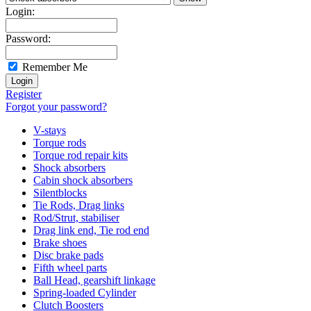
Login:
Password:
Remember Me
Register
Forgot your password?
V-stays
Torque rods
Torque rod repair kits
Shock absorbers
Cabin shock absorbers
Silentblocks
Tie Rods, Drag links
Rod/Strut, stabiliser
Drag link end, Tie rod end
Brake shoes
Disc brake pads
Fifth wheel parts
Ball Head, gearshift linkage
Spring-loaded Cylinder
Clutch Boosters