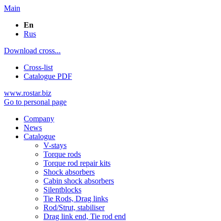
Main
En
Rus
Download cross...
Cross-list
Catalogue PDF
www.rostar.biz
Go to personal page
Company
News
Catalogue
V-stays
Torque rods
Torque rod repair kits
Shock absorbers
Cabin shock absorbers
Silentblocks
Tie Rods, Drag links
Rod/Strut, stabiliser
Drag link end, Tie rod end