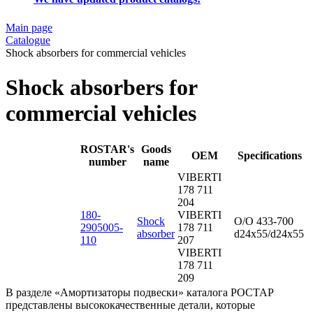
Main page
Catalogue
Shock absorbers for commercial vehicles
Shock absorbers for
commercial vehicles
ROSTAR's
Goods
OEM
Specifications
number
name
VIBERTI
178 711
204
180-
VIBERTI
Shock
O/O 433-700
2905005-
178 711
absorber
d24x55/d24x55
110
207
VIBERTI
178 711
209
В разделе «Амортизаторы подвески» каталога РОСТАР
представлены высококачественные детали, которые