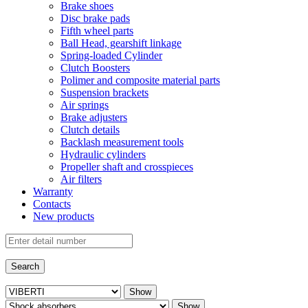
Brake shoes
Disc brake pads
Fifth wheel parts
Ball Head, gearshift linkage
Spring-loaded Cylinder
Clutch Boosters
Polimer and composite material parts
Suspension brackets
Air springs
Brake adjusters
Clutch details
Backlash measurement tools
Hydraulic cylinders
Propeller shaft and crosspieces
Air filters
Warranty
Contacts
New products