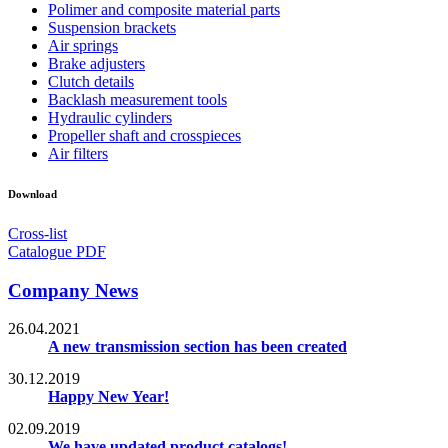
Polimer and composite material parts
Suspension brackets
Air springs
Brake adjusters
Clutch details
Backlash measurement tools
Hydraulic cylinders
Propeller shaft and crosspieces
Air filters
Download
Cross-list
Catalogue PDF
Company News
26.04.2021
A new transmission section has been created
30.12.2019
Happy New Year!
02.09.2019
We have updated product catalogs!