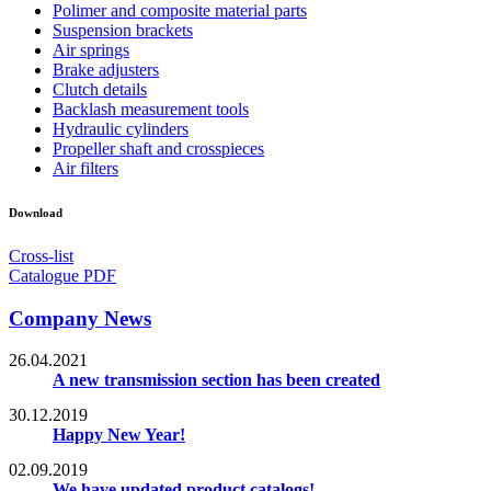
Polimer and composite material parts
Suspension brackets
Air springs
Brake adjusters
Clutch details
Backlash measurement tools
Hydraulic cylinders
Propeller shaft and crosspieces
Air filters
Download
Cross-list
Catalogue PDF
Company News
26.04.2021
A new transmission section has been created
30.12.2019
Happy New Year!
02.09.2019
We have updated product catalogs!