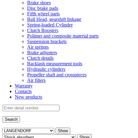
Brake shoes
Disc brake pads
Fifth wheel parts
Ball Head, gearshift linkage
Spring-loaded Cylinder
Clutch Boosters
Polimer and composite material parts
Suspension brackets
Air springs
Brake adjusters
Clutch details
Backlash measurement tools
Hydraulic cylinders
Propeller shaft and crosspieces
Air filters
Warranty
Contacts
New products