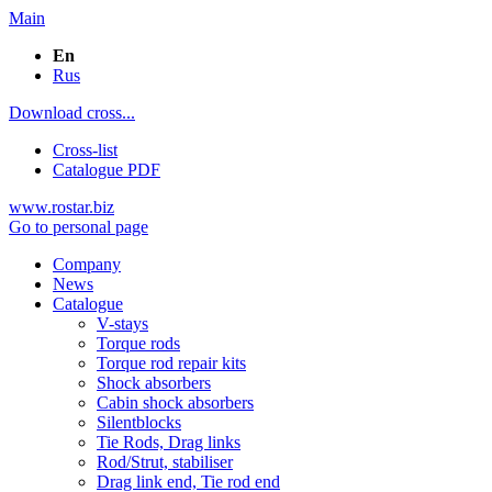
Main
En
Rus
Download cross...
Cross-list
Catalogue PDF
www.rostar.biz
Go to personal page
Company
News
Catalogue
V-stays
Torque rods
Torque rod repair kits
Shock absorbers
Cabin shock absorbers
Silentblocks
Tie Rods, Drag links
Rod/Strut, stabiliser
Drag link end, Tie rod end