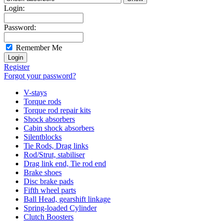
Login:
Password:
Remember Me
Register
Forgot your password?
V-stays
Torque rods
Torque rod repair kits
Shock absorbers
Cabin shock absorbers
Silentblocks
Tie Rods, Drag links
Rod/Strut, stabiliser
Drag link end, Tie rod end
Brake shoes
Disc brake pads
Fifth wheel parts
Ball Head, gearshift linkage
Spring-loaded Cylinder
Clutch Boosters