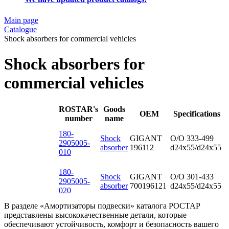
Main page
Catalogue
Shock absorbers for commercial vehicles
Shock absorbers for
commercial vehicles
ROSTAR's
Goods
OEM
Specifications
number
name
180-
Shock
GIGANT
O/O 333-499
2905005-
absorber
196112
d24x55/d24x55
010
180-
Shock
GIGANT
O/O 301-433
2905005-
absorber
700196121
d24x55/d24x55
020
В разделе «Амортизаторы подвески» каталога РОСТАР
представлены высококачественные детали, которые
обеспечивают устойчивость, комфорт и безопасность вашего