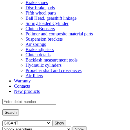
Brake shoes
Disc brake pads
Fifth wheel parts
Ball Head, gearshift linkage
Spring-loaded Cylinder
Clutch Boosters
Polimer and composite material parts
Suspension brackets
Air springs
Brake adjusters
Clutch details
Backlash measurement tools
Hydraulic cylinders
Propeller shaft and crosspieces
Air filters
Warranty
Contacts
New products