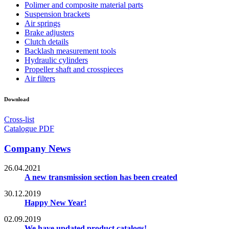
Polimer and composite material parts
Suspension brackets
Air springs
Brake adjusters
Clutch details
Backlash measurement tools
Hydraulic cylinders
Propeller shaft and crosspieces
Air filters
Download
Cross-list
Catalogue PDF
Company News
26.04.2021
A new transmission section has been created
30.12.2019
Happy New Year!
02.09.2019
We have updated product catalogs!