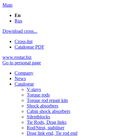
Main
En
Rus
Download cross...
Cross-list
Catalogue PDF
www.rostar.biz
Go to personal page
Company
News
Catalogue
V-stays
Torque rods
Torque rod repair kits
Shock absorbers
Cabin shock absorbers
Silentblocks
Tie Rods, Drag links
Rod/Strut, stabiliser
Drag link end, Tie rod end