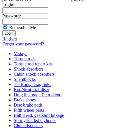
Login:
Password:
Remember Me
Register
Forgot your password?
V-stays
Torque rods
Torque rod repair kits
Shock absorbers
Cabin shock absorbers
Silentblocks
Tie Rods, Drag links
Rod/Strut, stabiliser
Drag link end, Tie rod end
Brake shoes
Disc brake pads
Fifth wheel parts
Ball Head, gearshift linkage
Spring-loaded Cylinder
Clutch Boosters