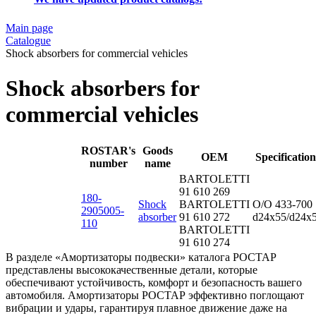
Main page
Catalogue
Shock absorbers for commercial vehicles
Shock absorbers for
commercial vehicles
ROSTAR's
Goods
OEM
Specification
number
name
BARTOLETTI
91 610 269
180-
Shock
BARTOLETTI
O/O 433-700
2905005-
absorber
91 610 272
d24x55/d24x
110
BARTOLETTI
91 610 274
В разделе «Амортизаторы подвески» каталога РОСТАР
представлены высококачественные детали, которые
обеспечивают устойчивость, комфорт и безопасность вашего
автомобиля. Амортизаторы РОСТАР эффективно поглощают
вибрации и удары, гарантируя плавное движение даже на