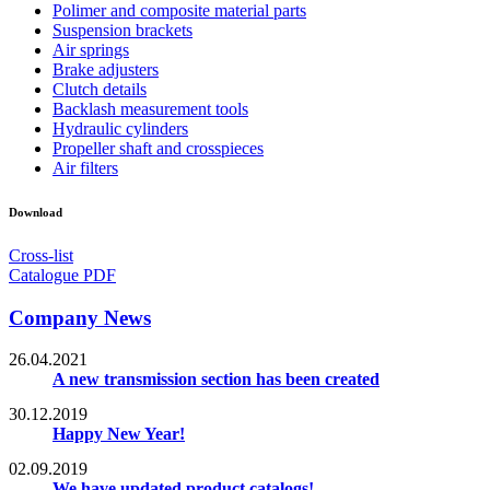
Polimer and composite material parts
Suspension brackets
Air springs
Brake adjusters
Clutch details
Backlash measurement tools
Hydraulic cylinders
Propeller shaft and crosspieces
Air filters
Download
Cross-list
Catalogue PDF
Company News
26.04.2021
A new transmission section has been created
30.12.2019
Happy New Year!
02.09.2019
We have updated product catalogs!