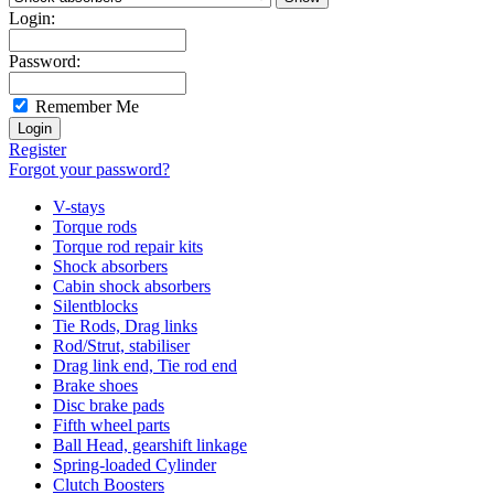
Login:
Password:
Remember Me
Register
Forgot your password?
V-stays
Torque rods
Torque rod repair kits
Shock absorbers
Cabin shock absorbers
Silentblocks
Tie Rods, Drag links
Rod/Strut, stabiliser
Drag link end, Tie rod end
Brake shoes
Disc brake pads
Fifth wheel parts
Ball Head, gearshift linkage
Spring-loaded Cylinder
Clutch Boosters