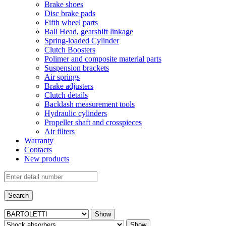
Brake shoes
Disc brake pads
Fifth wheel parts
Ball Head, gearshift linkage
Spring-loaded Cylinder
Clutch Boosters
Polimer and composite material parts
Suspension brackets
Air springs
Brake adjusters
Clutch details
Backlash measurement tools
Hydraulic cylinders
Propeller shaft and crosspieces
Air filters
Warranty
Contacts
New products