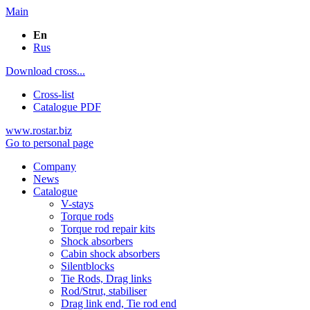
Main
En
Rus
Download cross...
Cross-list
Catalogue PDF
www.rostar.biz
Go to personal page
Company
News
Catalogue
V-stays
Torque rods
Torque rod repair kits
Shock absorbers
Cabin shock absorbers
Silentblocks
Tie Rods, Drag links
Rod/Strut, stabiliser
Drag link end, Tie rod end