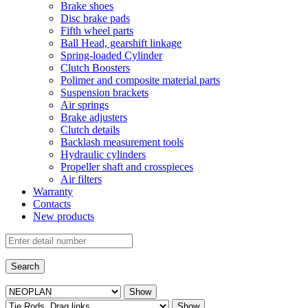
Brake shoes
Disc brake pads
Fifth wheel parts
Ball Head, gearshift linkage
Spring-loaded Cylinder
Clutch Boosters
Polimer and composite material parts
Suspension brackets
Air springs
Brake adjusters
Clutch details
Backlash measurement tools
Hydraulic cylinders
Propeller shaft and crosspieces
Air filters
Warranty
Contacts
New products