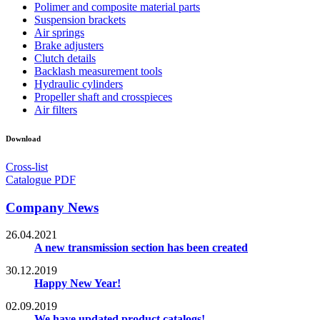
Polimer and composite material parts
Suspension brackets
Air springs
Brake adjusters
Clutch details
Backlash measurement tools
Hydraulic cylinders
Propeller shaft and crosspieces
Air filters
Download
Cross-list
Catalogue PDF
Company News
26.04.2021
A new transmission section has been created
30.12.2019
Happy New Year!
02.09.2019
We have updated product catalogs!