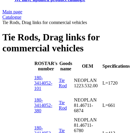
Main page
Catalogue
Tie Rods, Drag links for commercial vehicles
Tie Rods, Drag links for
commercial vehicles
ROSTAR's
Goods
OEM
Specifications
number
name
180-
Tie
NEOPLAN
3414052-
L=1720
Rod
1223.532.00
101
180-
NEOPLAN
Tie
3414052-
81.46711-
L=661
Rod
380
6874
NEOPLAN
81.46711-
180-
Tie
6780