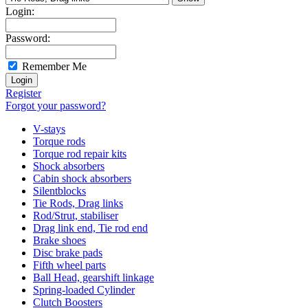
Login:
Password:
Remember Me
Register
Forgot your password?
V-stays
Torque rods
Torque rod repair kits
Shock absorbers
Cabin shock absorbers
Silentblocks
Tie Rods, Drag links
Rod/Strut, stabiliser
Drag link end, Tie rod end
Brake shoes
Disc brake pads
Fifth wheel parts
Ball Head, gearshift linkage
Spring-loaded Cylinder
Clutch Boosters