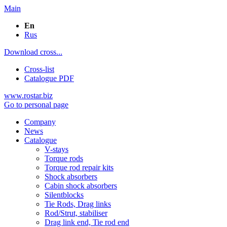
Main
En
Rus
Download cross...
Cross-list
Catalogue PDF
www.rostar.biz
Go to personal page
Company
News
Catalogue
V-stays
Torque rods
Torque rod repair kits
Shock absorbers
Cabin shock absorbers
Silentblocks
Tie Rods, Drag links
Rod/Strut, stabiliser
Drag link end, Tie rod end