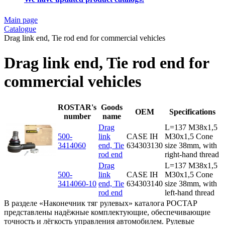
Main page
Catalogue
Drag link end, Tie rod end for commercial vehicles
Drag link end, Tie rod end for
commercial vehicles
ROSTAR's
Goods
OEM
Specifications
number
name
Drag
L=137 M38x1,5
500-
link
CASE IH
M30x1,5 Cone
3414060
end, Tie
634303130
size 38mm, with
rod end
right-hand thread
Drag
L=137 M38x1,5
500-
link
CASE IH
M30x1,5 Cone
3414060-10
end, Tie
634303140
size 38mm, with
rod end
left-hand thread
В разделе «Наконечник тяг рулевых» каталога РОСТАР
представлены надёжные комплектующие, обеспечивающие
точность и лёгкость управления автомобилем. Рулевые