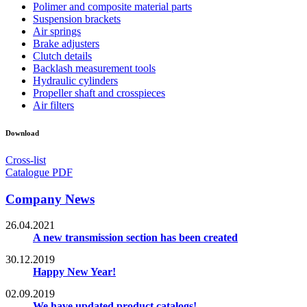
Polimer and composite material parts
Suspension brackets
Air springs
Brake adjusters
Clutch details
Backlash measurement tools
Hydraulic cylinders
Propeller shaft and crosspieces
Air filters
Download
Cross-list
Catalogue PDF
Company News
26.04.2021
A new transmission section has been created
30.12.2019
Happy New Year!
02.09.2019
We have updated product catalogs!