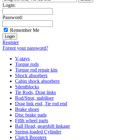
Login:
Password:
Remember Me
Register
Forgot your password?
V-stays
Torque rods
Torque rod repair kits
Shock absorbers
Cabin shock absorbers
Silentblocks
Tie Rods, Drag links
Rod/Strut, stabiliser
Drag link end, Tie rod end
Brake shoes
Disc brake pads
Fifth wheel parts
Ball Head, gearshift linkage
Spring-loaded Cylinder
Clutch Boosters