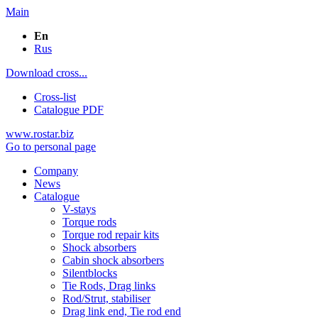
Main
En
Rus
Download cross...
Cross-list
Catalogue PDF
www.rostar.biz
Go to personal page
Company
News
Catalogue
V-stays
Torque rods
Torque rod repair kits
Shock absorbers
Cabin shock absorbers
Silentblocks
Tie Rods, Drag links
Rod/Strut, stabiliser
Drag link end, Tie rod end