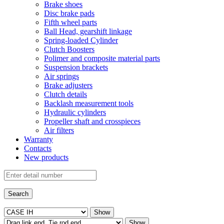
Brake shoes
Disc brake pads
Fifth wheel parts
Ball Head, gearshift linkage
Spring-loaded Cylinder
Clutch Boosters
Polimer and composite material parts
Suspension brackets
Air springs
Brake adjusters
Clutch details
Backlash measurement tools
Hydraulic cylinders
Propeller shaft and crosspieces
Air filters
Warranty
Contacts
New products